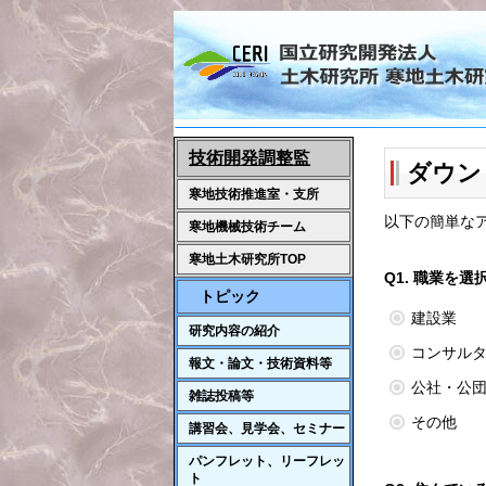
技術開発調整監
ダウン
寒地技術推進室・支所
以下の簡単な
寒地機械技術チーム
寒地土木研究所TOP
Q1. 職業を
トピック
建設業
研究内容の紹介
コンサル
報文・論文・技術資料等
公社・公
雑誌投稿等
その他
講習会、見学会、セミナー
パンフレット、リーフレッ
ト