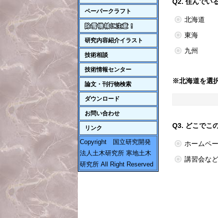
Q2. 住んで
ペーパークラフト
北海道
東海
研究内容紹介イラスト
九州
技術相談
技術情報センター
※北海道を選
論文・刊行物検索
ダウンロード
お問い合わせ
Q3. どこで
リンク
Copyright 国立研究開発
ホームペ
法人土木研究所 寒地土木
講習会な
研究所 All Right Reserved